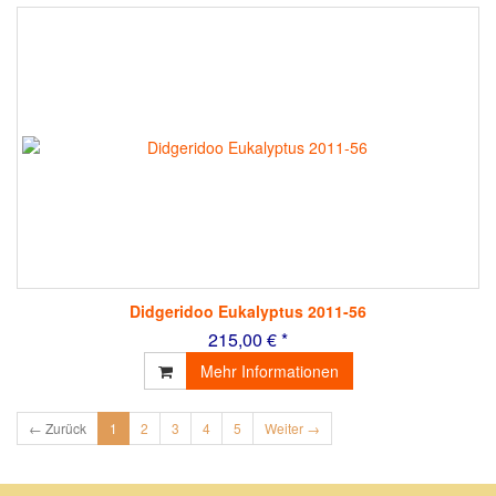
Didgeridoo Eukalyptus 2011-56
215,00 € *
Mehr Informationen
← Zurück
1
2
3
4
5
Weiter →