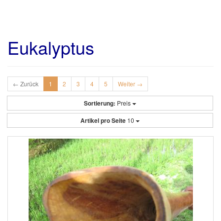
Eukalyptus
← Zurück
1
2
3
4
5
Weiter →
Sortierung:
Preis
Artikel pro Seite
10