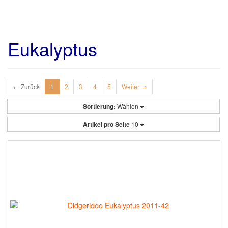
Eukalyptus
← Zurück
1
2
3
4
5
Weiter →
Sortierung:
Wählen
Artikel pro Seite
10