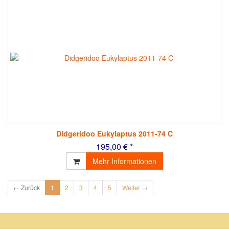
Didgeridoo Eukylaptus 2011-74 C
195,00 € *
Mehr Informationen
← Zurück
1
2
3
4
5
Weiter →