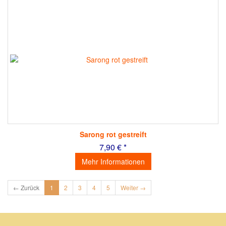
Sarong rot gestreift
7,90 € *
Mehr Informationen
← Zurück
1
2
3
4
5
Weiter →