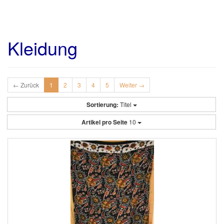
Kleidung
← Zurück
1
2
3
4
5
Weiter →
Sortierung:
Titel
Artikel pro Seite
10