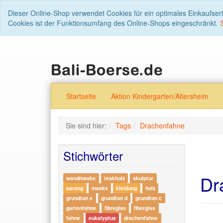
Dieser Online-Shop verwendet Cookies für ein optimales Einkaufser
Cookies ist der Funktionsumfang des Online-Shops eingeschränkt.
Startseite
Aktion Kindergarten/Altersheim
Sie sind hier:
Tags
Drachenfahne
Stichwörter
Dr
wandmaske
teakholz
skulptur
sarong
maske
kleidung
holz
grundton e
grundton d
grundton c
gartenfahne
fibreglas
fiberglas
fahne
eukalyptus
drachenfahne