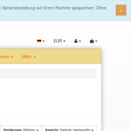
ie Spracheinstellung auf Ihrem Rechner gespeichert. Ohne
Sch
×
EUR
fahnen
Mehr
Sortierung:
Wählen
Ansicht:
Galerie zweispaltig