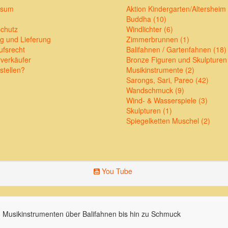
ssum
Aktion Kindergarten/Altersheim 
Buddha (10)
chutz
Windlichter (6)
g und Lieferung
Zimmerbrunnen (1)
ufsrecht
Balifahnen / Gartenfahnen (18)
verkäufer
Bronze Figuren und Skulpturen
stellen?
Musikinstrumente (2)
Sarongs, Sari, Pareo (42)
Wandschmuck (9)
Wind- & Wasserspiele (3)
Skulpturen (1)
Spiegelketten Muschel (2)
You Tube
 Musikinstrumenten über Balifahnen bis hin zu Schmuck