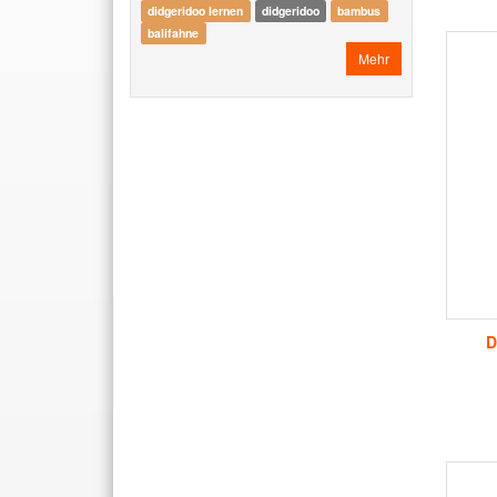
didgeridoo lernen
didgeridoo
bambus
balifahne
Mehr
D