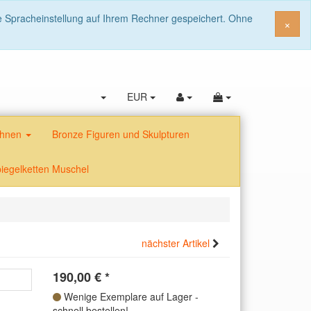
ie Spracheinstellung auf Ihrem Rechner gespeichert. Ohne
Sch
×
EUR
fahnen
Bronze Figuren und Skulpturen
iegelketten Muschel
nächster Artikel
190,00
€
*
Wenige Exemplare auf Lager -
schnell bestellen!