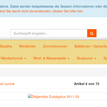
lebnis. Dabei werden beispielsweise die Session-Informationen oder d
Sind Sie damit nicht einverstanden, klicken Sie bitte hier.
Buddha
Windlichter
Zimmerbrunnen
Balifahnen / Garten
Wandschmuck
Wind- & Wasserspiele
Skulpturen
Sp
kel zurück
Artikel 6 von 72