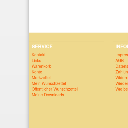
SERVICE
INFO
Kontakt
Impre
Links
AGB
Warenkorb
Datens
Konto
Zahlun
Merkzettel
Widerr
Mein Wunschzettel
Wieder
Öffentlicher Wunschzettel
Wie be
Meine Downloads