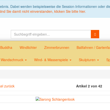
lebnis. Dabei werden beispielsweise die Session-Informationen oder d
Sind Sie damit nicht einverstanden, klicken Sie bitte hier.
Buddha
Windlichter
Zimmerbrunnen
Balifahnen / Garten
Wandschmuck
Wind- & Wasserspiele
Skulpturen
Sp
kel zurück
Artikel 2 von 42