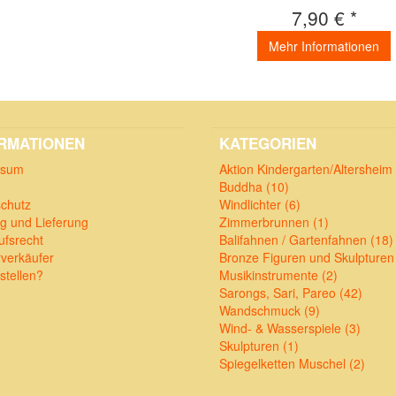
7,90 € *
Mehr Informationen
RMATIONEN
KATEGORIEN
ssum
Aktion Kindergarten/Altersheim 
Buddha (10)
chutz
Windlichter (6)
g und Lieferung
Zimmerbrunnen (1)
ufsrecht
Balifahnen / Gartenfahnen (18)
verkäufer
Bronze Figuren und Skulpturen
stellen?
Musikinstrumente (2)
Sarongs, Sari, Pareo (42)
Wandschmuck (9)
Wind- & Wasserspiele (3)
Skulpturen (1)
Spiegelketten Muschel (2)