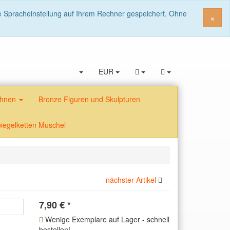
ie Spracheinstellung auf Ihrem Rechner gespeichert. Ohne
Sch
×
EUR
fahnen
Bronze Figuren und Skulpturen
iegelketten Muschel
nächster Artikel
7,90
€
*
Wenige Exemplare auf Lager - schnell
bestellen!