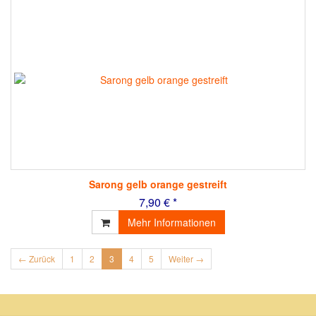
Sarong gelb orange gestreift
7,90 € *
Mehr Informationen
← Zurück
1
2
3
4
5
Weiter →